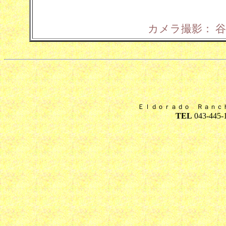
カメラ撮影： 谷山 
Ｅｌｄｏｒａｄｏ Ｒａｎｃ
TEL
043-445