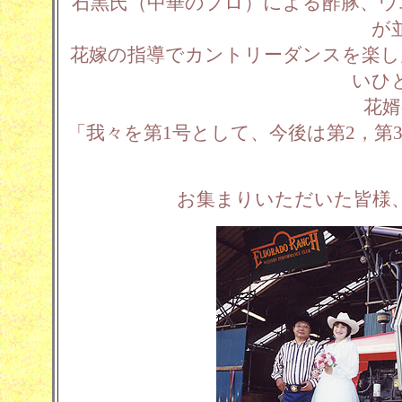
石黒氏（中華のプロ）による酢豚、ウ
が
花嫁の指導でカントリーダンスを楽し
いひ
花婿
「我々を第1号として、今後は第2，
お集まりいただいた皆様