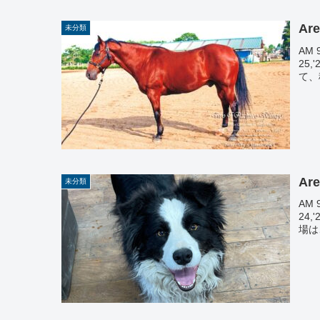
Are
未分類
AM 
25
て、
Are
未分類
AM 
24
場は