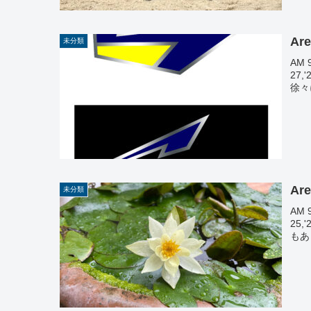
Are
未分類
AM 
27
徐々
Are
未分類
AM 
25
もあ