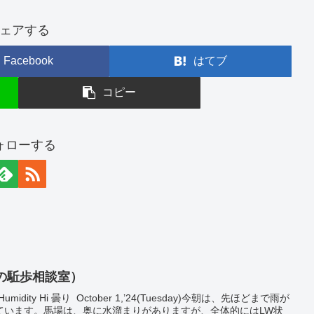
ェアする
Facebook
はてブ
コピー
ォローする
(乗馬の駈歩相談室）
4℃ Humidity Hi 曇り October 1,’24(Tuesday)今朝は、先ほどまで雨が
ています。馬場は、奥に水溜まりがありますが、全体的にはLW状