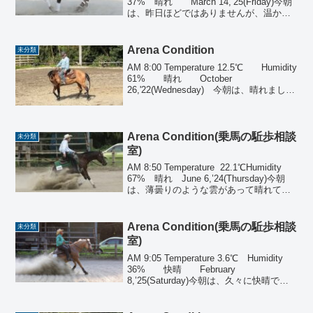
37% 晴れ March 14,’25(Friday)今朝
は、昨日ほどではありませんが、温かく
穏やかです。馬場は、奥の水溜まりを除
き、LW状態です。ストレッチ運動も、
い…【続きを読む】
Arena Condition
未分類
AM 8:00 Temperature 12.5℃ Humidity
61% 晴れ October
26,'22(Wednesday) 今朝は、晴れました
が少々風があり、今のところ冷たいです
が、日中は気温が上がるようです。 馬
場は、ベ…【続きを読む】
Arena Condition(乗馬の駈歩相談
未分類
室)
AM 8:50 Temperature 22.1℃Humidity
67% 晴れ June 6,’24(Thursday)今朝
は、薄曇りのような雲があって晴れてい
ます。風も吹いていません。昨日は、先
日気づいたことで、馬場の東奥に琵琶の
木が…【続きを読む】
Arena Condition(乗馬の駈歩相談
未分類
室)
AM 9:05 Temperature 3.6℃ Humidity
36% 快晴 February
8,’25(Saturday)今朝は、久々に快晴で
す。空気も乾燥していて、湿度が低めで
す。そして、バケツの水が凍結しまし