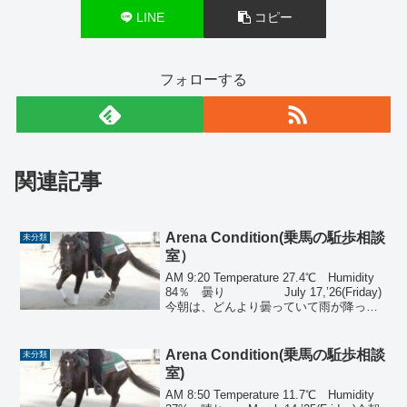
LINE
コピー
フォローする
関連記事
Arena Condition(乗馬の駈歩相談
未分類
室）
AM 9:20 Temperature 27.4℃ Humidity
84％ 曇り July 17,’26(Friday)
今朝は、どんより曇っていて雨が降って
きそうですが、日射しがなく過ごしやす
いです。馬場は、LD(Little D…【続きを読
む】
Arena Condition(乗馬の駈歩相談
未分類
室)
AM 8:50 Temperature 11.7℃ Humidity