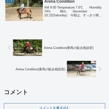
た。馬場は、ベス…【続きを読む】
Arena Condition
未分類
AM 9:00 Temperature 7.6℃ Humidity
74% 晴れ December
10,'22(Saturday) 今朝は、すっきり晴れ
ました。 馬場は、奥を除いてLW状態で
す。 ものごとの進捗状況の中で、停滞
する…【続きを読む】
Arena Condition(乗馬の駈歩相談室)
Arena Condition(乗馬の駈歩相談室)
コメント
コメントを書き込む